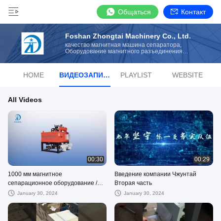
Общаться
Контакт
Foshan Zhongtai Machinery Co., Ltd.
качество магнитная машина сепаратора,
Оборудование магнитного разъединения
manufacturer from China
HOME
ВИДЕОЗАПИСИ
PLAYLIST
WEBSITE
All Videos
00:30
00:29
1000 мм магнитное
Введение компании Чжунтай
сепарационное оборудование /
Вторая часть
магнитное сепаратор для нефти -
January 30, 2024
January 30, 2024
охлаждение