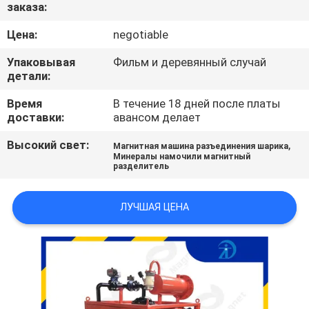
КАЧЕСТВА
заказа:
Цена:
negotiable
СВЯЖИТЕСЬ
Упаковывая
Фильм и деревянный случай
МЫ
детали:
Время
В течение 18 дней после платы
доставки:
авансом делает
НОВОСТИ
И
Высокий свет:
,
Магнитная машина разъединения шарика
Минералы намочили магнитный
ЗНАНИЯ
разделитель
ЛУЧШАЯ ЦЕНА
СЛУЧАИ
КАРТА
САЙТА