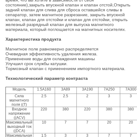
время, что вы хотите в зависимости от себя
состояние),закрыть впускной клапан и клапан отстой,Открыть
задний клапан для слива для сброса оставшейся сливы в
сепаратор, затем магнитное разрезание, закрыть впускной
клапан, клапан для отстойки и клапан для отстойки, открыть
железный разрядный клапан для выпуска магнитного
материала, который поглощается на магнитных носителях.
Характеристика продукта
Магнитное поле равномерно распределяется
Очевидная эффективность удаления железа.
Применение воды для охлаждения машины
Улучшил срок службы катушки.
Тормозный клапан с применением импортного материала.
Технологический параметр контраста
Модель
1.5А160
3А89
3А190
7А250
7А300
Сила
2.5
2.5
2
3
3
магнитного
поля ((T)
Входное
220
380
220
380
380
напряжение
((ACV)
Максимальный
10
7
7
20
20
выходный ток
((DCA)
Максимальная
1.5
3
3
7
7