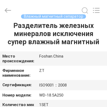
Foshan
Zhongtai
Machinery
Co.,
Ltd..
Влажный магнитный сепаратор
All
Rights
Reserved.
Разделитель железных
ДОМ
минералов исключения
ПРОДУКТЫ
супер влажный магнитный
О
Место
Foshan.China
происхождения:
НАС
Фирменное
ZT
наименование:
ПУТЕШЕСТВИЕ
Сертификация:
ISO9001：2008
ФАБРИКИ
Номер модели:
WD-18.5A250
ПРОВЕРКА
Количество мин
1SET