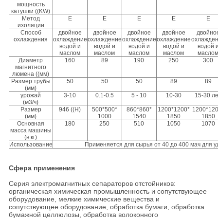
мощность
катушки ((KW)
Метод
Е
Е
Е
Е
Е
изоляции
Способ
двойное
двойное
двойное
двойное
двойно
охлаждения
охлаждение
охлаждение
охлаждение
охлаждение
охлажде
водой и
водой и
водой и
водой и
водой 
маслом
маслом
маслом
маслом
масло
Диаметр
160
89
190
250
300
магнитного
люмена ((мм)
Размер трубы
50
50
50
89
89
(мм)
урожай
3-10
0.1-0.5
5 - 10
10-30
15-30 л
(м3/ч)
Размер
946 ((H)
500*500*
860*860*
1200*1200*
1200*120
(мм)
1000
1540
1850
1850
Основная
180
250
510
1050
1070
масса машины
(в кг)
Использование
Применяется для сырья от 40 до 400 мач для 
Сфера применения
Серия электромагнитных сепараторов отстойников:
органическая химическая промышленность и сопутствующее
оборудование, мелкие химические вещества и
сопутствующее оборудование, обработка бумаги, обработка
бумажной целлюлозы, обработка волоконного