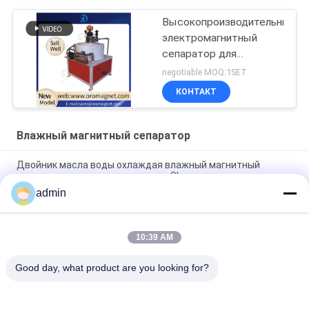
Высокопроизводительный
электромагнитный
сепаратор для
керамики/добычи
negotiable MOQ:1SET
полезных ископаемых/
КОНТАКТ
химии 7K300
Влажный магнитный сепаратор
Двойник масла воды охлаждая влажный магнитный
разделитель для керамического Slurry каолина
admin
Разделителя утюга Slurry разума EP энергопотребление
керамического магнитного низкое
10:39 AM
Керамическая влажная магнитная машина разделителя
2.5T для не металлических минеральных материалов
Good day, what product are you looking for?
Популярные категории
Все