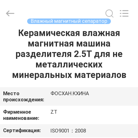
Foshan
Zhongtai
Machinery
Co.,
Ltd..
Влажный магнитный сепаратор
All
Rights
Reserved.
Керамическая влажная
ДОМ
магнитная машина
ПРОДУКТЫ
разделителя 2.5T для не
металлических
О
минеральных материалов
НАС
Место
ФОСХАН.КХИНА
происхождения:
ПУТЕШЕСТВИЕ
ФАБРИКИ
Фирменное
ZT
наименование:
ПРОВЕРКА
Сертификация:
ISO9001：2008