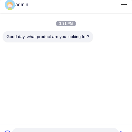
admin
Разделителя утюга Slurry разума EP энергопотребление
керамического магнитного низкое
3:31 PM
Керамическая влажная магнитная машина разделителя
2.5T для не металлических минеральных материалов
Good day, what product are you looking for?
Популярные категории
Все
Магнитная Машина 
Оборудование 
Сепаратора
Магнитного 
Разъединения
Высокий Градиент 
Электромагнитный 
Магнитного 
Сепаратор
Сепаратора
Сухой Магнитный 
Влажный 
Сепаратор
Магнитный 
Сепаратор
Постоянный 
Сепаратор 
Магнитный 
Конвейерной 
Сепаратор
Ленты Магнитный