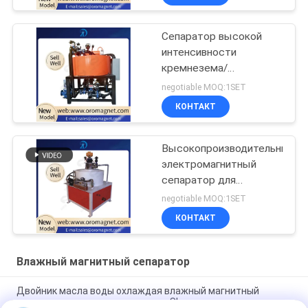
Сепаратор высокой
интенсивности
кремнезема/
фельдшпата влажный
negotiable MOQ:1SET
магнитный для
КОНТАКТ
удаления FE2O3
Высокопроизводительный
электромагнитный
сепаратор для
керамики/добычи
negotiable MOQ:1SET
полезных ископаемых/
КОНТАКТ
химии 7K300
Влажный магнитный сепаратор
Двойник масла воды охлаждая влажный магнитный
разделитель для керамического Slurry каолина