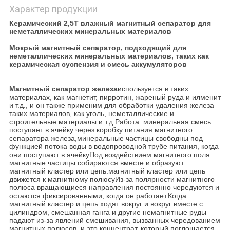
Характер продукции
Керамический 2,5Т влажный магнитный сепаратор для
неметаллических минеральных материалов
Мокрый магнитный сепаратор, подходящий для
неметаллических минеральных материалов, таких как
керамическая суспензия и смесь аккумуляторов
Магнитный сепаратор железа
используется в таких
материалах, как магнетит, пирротин, жареный руда и илменит
и т.д., и он также применим для обработки удаления железа
таких материалов, как уголь, неметаллические и
строительные материалы и т.д.Работа: минеральная смесь
поступает в ячейку через коробку питания магнитного
сепаратора железа,минеральные частицы свободны под
функцией потока воды в водопроводной трубе питания, когда
они поступают в ячейкуПод воздействием магнитного поля
магнитные частицы собираются вместе и образуют
магнитный кластер или цепь.магнитный кластер или цепь
движется к магнитному полюсуИз-за полярности магнитного
полюса вращающиеся направления постоянно чередуются и
остаются фиксированными, когда он работает.Когда
магнитный кластер и цепь ходят вокруг и вокруг вместе с
цилиндром, смешанная ганга и другие немагнитные руды
падают из-за явлений смешивания, вызванных чередованием
магнитных полюсов, и это концентрат, который поглощается