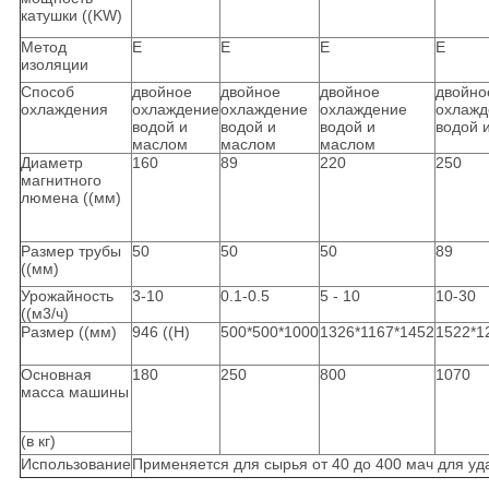
катушки ((KW)
Метод
Е
Е
Е
Е
изоляции
Способ
двойное
двойное
двойное
двойно
охлаждения
охлаждение
охлаждение
охлаждение
охлажд
водой и
водой и
водой и
водой 
маслом
маслом
маслом
Диаметр
160
89
220
250
магнитного
люмена ((мм)
Размер трубы
50
50
50
89
((мм)
Урожайность
3-10
0.1-0.5
5 - 10
10-30
((м3/ч)
Размер ((мм)
946 ((H)
500*500*1000
1326*1167*1452
1522*1
Основная
180
250
800
1070
масса машины
(в кг)
Использование
Применяется для сырья от 40 до 400 мач для у