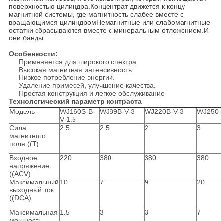
поверхностью цилиндра.Концентрат движется к концу
магнитной системы, где магнитность слабее вместе с
вращающимся цилиндромНемагнитные или слабомагнитные
остатки сбрасываются вместе с минеральным отложением.И
они банды..
Особенности:
Применяется для широкого спектра.
Высокая магнитная интенсивность.
Низкое потребление энергии.
Удаление примесей, улучшение качества.
Простая конструкция и легкое обслуживание
Технологический параметр контраста
Модель
WJ160S-B-
WJ89B-V-3
WJ220B-V-3
WJ250-
V-1.5
Сила
2.5
2.5
2
3
магнитного
поля ((T)
Входное
220
380
380
380
напряжение
((ACV)
Максимальный
10
7
9
20
выходный ток
((DCA)
Максимальная
1.5
3
3
7
мощность