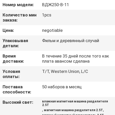
КАЧЕСТВА
Номер модели:
ВДЖ250-В-11
Количество мин
1pcs
СВЯЖИТЕСЬ
заказа:
МЫ
Цена:
negotiable
Упаковывая
Фильм и деревянный случай
НОВОСТИ
детали:
И
Время
В течение 35 дней после того как
доставки:
плата авансом сделана
ЗНАНИЯ
Условия
T/T, Western Union, L/C
оплаты:
СЛУЧАИ
Поставка
50 наборов в месяц
способности:
КАРТА
Высокий свет:
влажная магнитная машина разделителя
САЙТА
2.5T
,
,
магнитная машина разделителя 2.5T