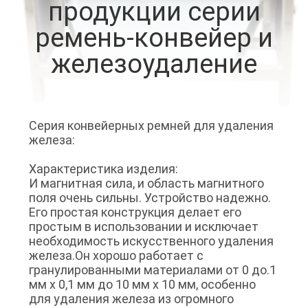
продукции серии
КАЧЕСТВА
ремень-конвейер и
СВЯЖИТЕСЬ
железоудаление
МЫ
НОВОСТИ
Серия конвейерных ремней для удаления
железа:
И
ЗНАНИЯ
Характеристика изделия:
И магнитная сила, и область магнитного
поля очень сильны. Устройство надежно.
СЛУЧАИ
Его простая конструкция делает его
простым в использовании и исключает
необходимость искусственного удаления
КАРТА
железа.Он хорошо работает с
гранулированными материалами от 0 до.1
САЙТА
мм х 0,1 мм до 10 мм х 10 мм, особенно
для удаления железа из огромного