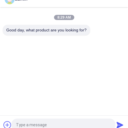
(обзор 2026 г.)
Топ
8:29 AM
Good day, what product are you looking for?
Популярные категории
Все
Магнитная Машина 
Оборудование 
Сепаратора
Магнитного 
Разъединения
Высокий Градиент 
Электромагнитный 
Магнитного 
Сепаратор
Сепаратора
Сухой Магнитный 
Влажный 
Сепаратор
Магнитный 
Сепаратор
Постоянный 
Сепаратор 
Магнитный 
Конвейерной 
Сепаратор
Ленты Магнитный
Запрос Цитировать