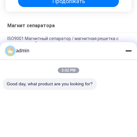
Продолжать
Магнит сепаратора
ISO9001 Магнитный сепаратор / магнитная решетка с
нержавеющей сталью
admin
Магнита разделителя нержавеющей стали оборудования
магнитного разъединения доска сильного магнитная
3:42 PM
Магнитная решетка с суперсильным неодимовым
постоянным магнитом
Good day, what product are you looking for?
Популярные категории
Все
Магнитная Машина 
Оборудование 
Сепаратора
Магнитного 
Разъединения
Высокий Градиент 
Электромагнитный 