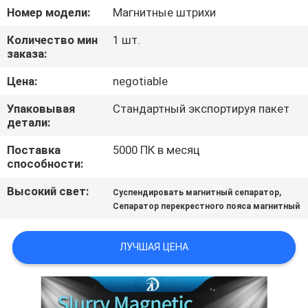
КАЧЕСТВА
Номер модели:
Магнитные штрихи
Количество мин
1 шт.
СВЯЖИТЕСЬ
заказа:
МЫ
Цена:
negotiable
Упаковывая
Стандартный экспортируя пакет
НОВОСТИ
детали:
И
Поставка
5000 ПК в месяц
способности:
ЗНАНИЯ
Высокий свет:
,
Суспендировать магнитный сепаратор
СЛУЧАИ
Сепаратор перекрестного пояса магнитный
ЛУЧШАЯ ЦЕНА
КАРТА
САЙТА