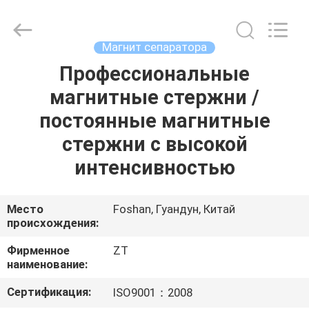
Foshan
Zhongtai
Machinery
Co.,
Ltd..
Магнит сепаратора
All
Rights
Reserved.
Профессиональные
ДОМ
магнитные стержни /
ПРОДУКТЫ
постоянные магнитные
стержни с высокой
О
интенсивностью
НАС
Место
Foshan, Гуандун, Китай
происхождения:
ПУТЕШЕСТВИЕ
ФАБРИКИ
Фирменное
ZT
наименование:
ПРОВЕРКА
Сертификация:
ISO9001：2008